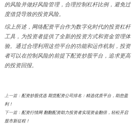
的风险并做好风险管理，合理控制杠杆比例，避免过
度借贷导致的投资风险。
综上所述，网络配资平台作为数字化时代的投资杠杆
工具，为投资者提供了全新的投资方式和资金管理体
验。通过合理利用这些平台的功能和运作机制，投资
者可以在控制风险的前提下配资炒股平台，追求更高
的投资回报。
配资炒股优选 期货配资公司排名：精选优质平台，助您盈
上一篇：
利！
配资行情网 翻翻配资助力投资者实现资金翻倍，轻松开启
下一篇：
股市新征程！