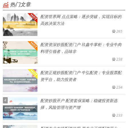
热门文章
配资世界网 点点策略：逐步突破，实现目标的
高效决策方法
265
配资资深炒股配资门户 玖鑫牛掌柜：专业牛肉
料理引领者，品味非
238
配资正规炒股配资门户 牛弘配资：专业股票配
资平台，助力投资者
234
4
配资炒股开户 配资套保策略：稳健投资新选
择，风险管理与资产增
233