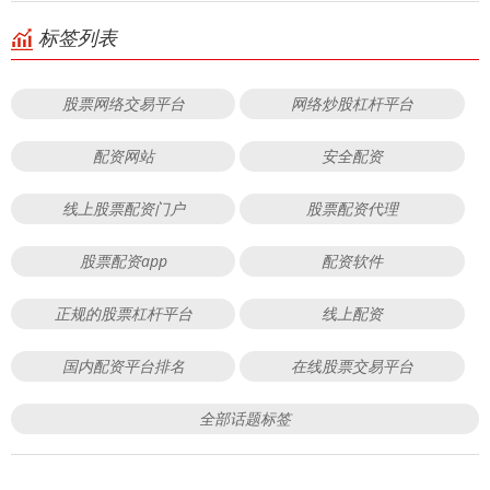
标签列表
股票网络交易平台
网络炒股杠杆平台
配资网站
安全配资
线上股票配资门户
股票配资代理
股票配资app
配资软件
正规的股票杠杆平台
线上配资
国内配资平台排名
在线股票交易平台
全部话题标签