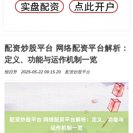
配资炒股平台 网络配资平台解析：
定义、功能与运作机制一览
配资炒股平台
恒日升
2025-05-22 09:15:20