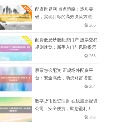
配资世界网 点点策略：逐步突
破，实现目标的高效决策方法
265
配资低息炒股配资门户 股票交易
规则速览：新手入门与风险提示
265
股票怎么配资 正规场外配资平
台：安全高效，助您财富增值
264
数字货币投资理财 在线股票配资
公司：安全便捷，助您盈利！
262