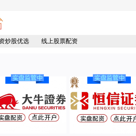
资炒股优选
线上股票配资