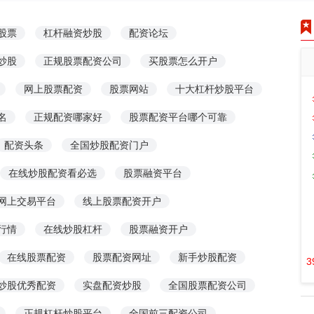
股票
杠杆融资炒股
配资论坛
炒股
正规股票配资公司
买股票怎么开户
网上股票配资
股票网站
十大杠杆炒股平台
名
正规配资哪家好
股票配资平台哪个可靠
配资头条
全国炒股配资门户
在线炒股配资看必选
股票融资平台
网上交易平台
线上股票配资开户
行情
在线炒股杠杆
股票融资开户
在线股票配资
股票配资网址
新手炒股配资
3
炒股优秀配资
实盘配资炒股
全国股票配资公司
正规杠杆炒股平台
全国前三配资公司