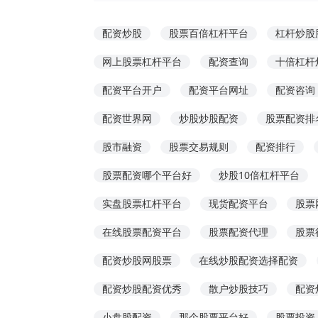
配资炒股
股票百倍杠杆平台
杠杆炒股
网上股票杠杆平台
配资查询
十倍杠杆
配资平台开户
配资平台网址
配资咨询
配资世界网
炒股炒股配资
股票配资排
股市融资
股票交易规则
配资排行
股票配资哪个平台好
炒股10倍杠杆平台
实盘股票杠杆平台
现货配资平台
股票
在线股票配资平台
股票配资代理
股票
配资炒股网股票
在线炒股配资选择配资
配资炒股配资优秀
散户炒股技巧
配资
小盘股配资
那个股票平台好
股票投资