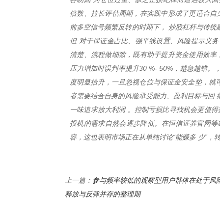
倍数、拉长评估周期，在实践中形成了更适合自身
前多空信号频繁反转的时期下， 炒股杠杆与传统
但 对于保证金占比、强平线设置、风险提示义务
清楚、流程做细致，既有助于提升资金使用效率，
压力增加时误判率提升30 %- 50%，越急越
度明显抬升，一旦忽视仓位与保证金安全垫，就可
者需要结合自身的风险承受能力、盈利目标与回 
一味追求放大利润 。控制亏损比寻找机会更值得
投机的需求自然会逐步降低。在恒信证券官网等
容，这也表明市场正在从单纯讨论“能赚多 少”，
参与频率较低的观察型用户群体在处于风
上一篇：
释放与反弹并存的整理期