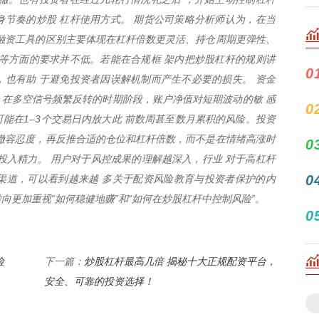
节奏的炒股 杠杆使用方式。 期货公司策略分析师认为，在当
融资工具的区别主要体现在杠杆倍数更灵活、持仓周期更弹性、
等方面的要求并不低。若能在合规框 架内把炒股杠杆的规则讲
0
也有助 于避免投资者因误解机制而产生不必要的损失。 资金
错。，在多空信号频繁反转的时期阶段，账户净值对短期波动的敏 感
0
能在1–3个交易日内放大此 前数周甚至数月累积的风险。投资
撤容忍度，再反推合适的仓位和杠杆倍数，而不是在情绪高涨时
0
投入精力。 用户对于风控成果的理解越深入，行业 对于高杠杆
0
渠道，可以看到越来越 多关于配资风险教育与投资者保护的内
转向更加重视“如何稳健地赚”和“如何在炒股杠杆中控制风险”。
0
险
炒股杠杆最高几倍 揭秘十大正规配资平台，
下一篇：
安全、可靠的投资选择！