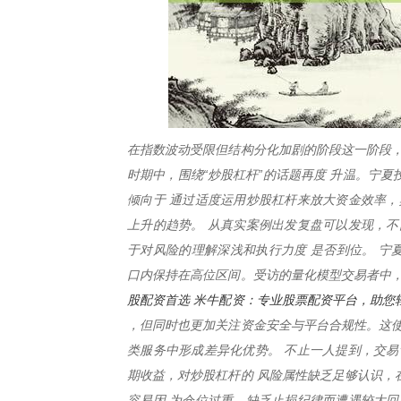
在指数波动受限但结构分化加剧的阶段这一阶段，
时期中，围绕“炒股杠杆”的话题再度 升温。宁
倾向于 通过适度运用炒股杠杆来放大资金效率，
上升的趋势。 从真实案例出发复盘可以发现，不
于对风险的理解深浅和执行力度 是否到位。 宁
口内保持在高位区间。受访的量化模型交易者中，
股配资首选 米牛配资：专业股票配资平台，助您
，但同时也更加关注资金安全与平台合规性。这使
类服务中形成差异化优势。 不止一人提到，交易
期收益，对炒股杠杆的 风险属性缺乏足够认识，
容易因 为仓位过重、缺乏止损纪律而遭遇较大回