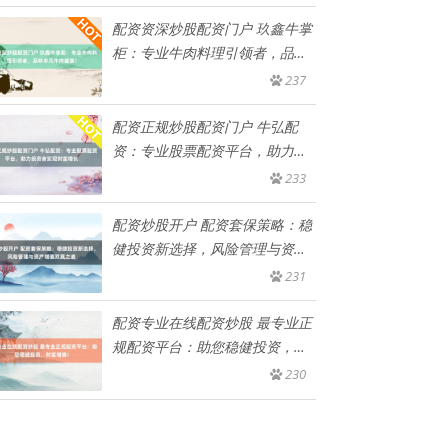
配资资深炒股配资门户 玖鑫牛掌
柜：专业牛肉料理引领者，品味
非
237
配资正规炒股配资门户 牛弘配
资：专业股票配资平台，助力投
资者
233
配资炒股开户 配资套保策略：稳
健投资新选择，风险管理与资产
增
231
配资专业在线配资炒股 最专业正
规配资平台：助您稳健投资，财
富
230