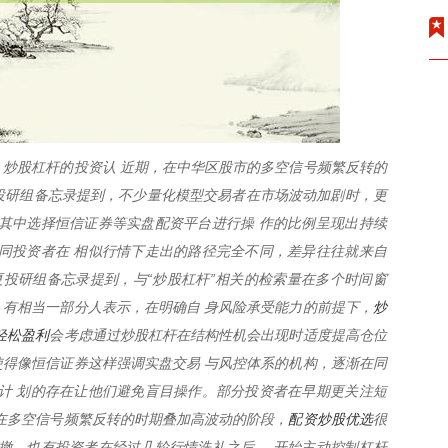
炒股杠杆的投资认 近期，在中华区股市的多空信号频繁反转的
夏投研组备忘录提到，不少量化模型交易者在市场波动加剧时，更
其中选择恒信证券等实盘配资平台进行操 作的比例呈现出持续
同投资者在 相似行情下走出的路径完全不同，差异往往就来自
夏投研组备忘录提到，与“炒股杠杆”相关的检索量在多个时间窗
炒
有相当一部分人表示，在明确自 身风险承受能力的前提下，
轻松盈利
会考虑通过炒股杠杆在结构性机会出现时适度提高仓位
得像恒信证券这样强调实盘交易 与风控体系的机构，逐渐在同
计 划的存在让他们避免盲目操作。部分投资者在早期更关注短
配资炒股优选
在多空信号频繁反转的时期叠加高波动的阶段，
很
撤。也有投资者在经过几轮行情洗礼之后 ，开始主动控制杠杆