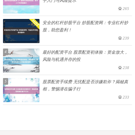
手入门与风险提示
265
安全的杠杆炒股平台 炒股配资网：专业杠杆炒
股，助您盈利！
239
4
最好的配资平台 股票配资初体验：资金放大，
风险与机遇并存的投
238
5
股票配资手续费 无忧配是否涉嫌欺诈？揭秘真
相，警惕潜在骗子行
233