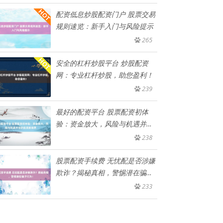
配资低息炒股配资门户 股票交易
规则速览：新手入门与风险提示
265
安全的杠杆炒股平台 炒股配资
网：专业杠杆炒股，助您盈利！
239
最好的配资平台 股票配资初体
验：资金放大，风险与机遇并存
的投
238
股票配资手续费 无忧配是否涉嫌
欺诈？揭秘真相，警惕潜在骗子
行
233