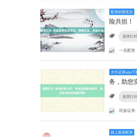
配资炒股优选
险共担！
股票扛
一兆配资
大牛证券app下
务，助您
股票扛
民族证券
线上股票配资