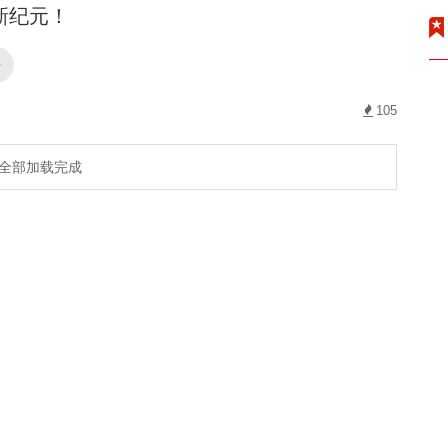
新纪元！
杆
105
全部加载完成