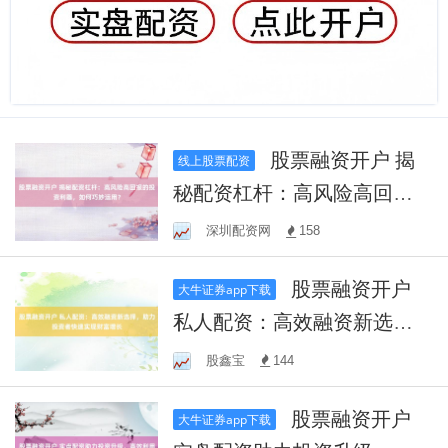
股票融资开户 揭
线上股票配资
秘配资杠杆：高风险高回报
的投资利器，如何巧妙运
深圳配资网
158
用？
股票融资开户
大牛证券app下载
私人配资：高效融资新选
择，助力投资者快速实现财
股鑫宝
144
富增长
股票融资开户
大牛证券app下载