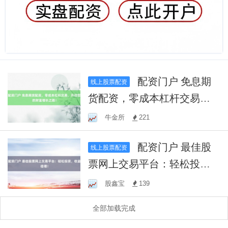
配资门户 免息期
线上股票配资
货配资，零成本杠杆交易，
开启您的财富增长之路！
牛金所
221
配资门户 最佳股
线上股票配资
票网上交易平台：轻松投
资，收益倍增！
股鑫宝
139
全部加载完成