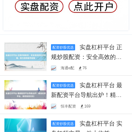
实盘杠杆平台 正
配资炒股优选
规炒股配资：安全高效的投
资策略，助力您的股市征程
海通e配
76
实盘杠杆平台 最
配资炒股优选
新配资平台导航出炉！精选
优质平台，助您投资无忧！
恒丰配资
169
实盘杠杆平台 实
配资炒股优选