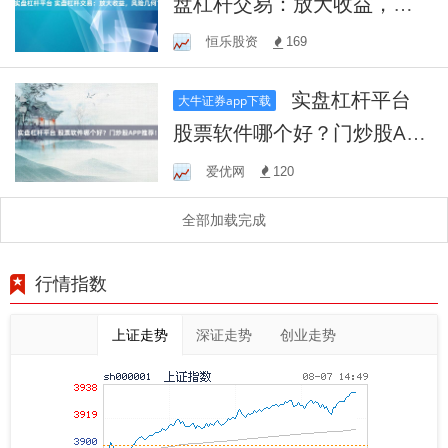
盘杠杆交易：放大收益，风
险几何？
恒乐股资
169
实盘杠杆平台
大牛证券app下载
股票软件哪个好？门炒股APP
推荐！
爱优网
120
全部加载完成
行情指数
上证走势
深证走势
创业走势