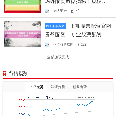
场外配资数据揭秘：规模、
风险与监管全解析
光大证券
149
正规股票配资官网
线上股票配资
贵盈配资：专业股票配资平
台，助您财富增值
恒瑞行策略网
222
全部加载完成
行情指数
上证走势
深证走势
创业走势