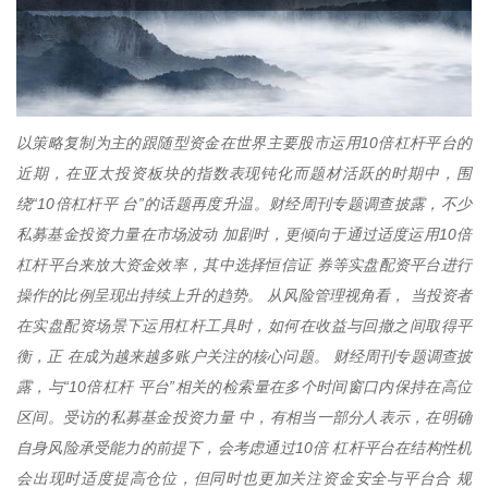
以策略复制为主的跟随型资金在世界主要股市运用10倍杠杆平台的
近期，在亚太投资板块的指数表现钝化而题材活跃的时期中，围
绕“10倍杠杆平 台”的话题再度升温。财经周刊专题调查披露，不少
私募基金投资力量在市场波动 加剧时，更倾向于通过适度运用10倍
杠杆平台来放大资金效率，其中选择恒信证 券等实盘配资平台进行
操作的比例呈现出持续上升的趋势。 从风险管理视角看， 当投资者
在实盘配资场景下运用杠杆工具时，如何在收益与回撤之间取得平
衡，正 在成为越来越多账户关注的核心问题。 财经周刊专题调查披
露，与“10倍杠杆 平台”相关的检索量在多个时间窗口内保持在高位
区间。受访的私募基金投资力量 中，有相当一部分人表示，在明确
自身风险承受能力的前提下，会考虑通过10倍 杠杆平台在结构性机
会出现时适度提高仓位，但同时也更加关注资金安全与平台合 规