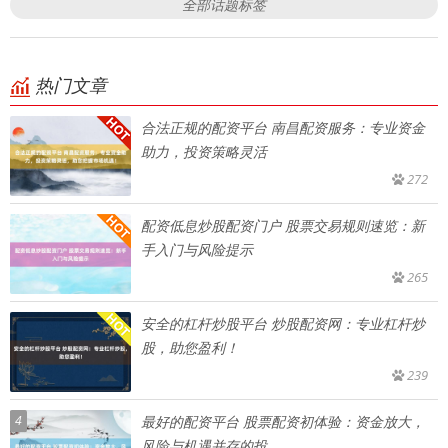
全部话题标签
热门文章
合法正规的配资平台 南昌配资服务：专业资金
助力，投资策略灵活
272
配资低息炒股配资门户 股票交易规则速览：新
手入门与风险提示
265
安全的杠杆炒股平台 炒股配资网：专业杠杆炒
股，助您盈利！
239
4
最好的配资平台 股票配资初体验：资金放大，
风险与机遇并存的投