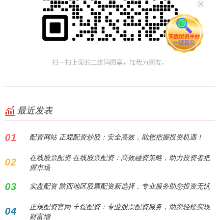
最近发表
01
配资网站 正规配资炒股：安全高效，助您把握投资机遇！
在线股票配资 在线股票配资：高效融资策略，助力投资者把
02
握市场
03
实盘配资 陕西地区股票配资新选择，专业服务助您投资无忧
正规配资官网 丰煜配资：专业股票配资服务，助您轻松实现
04
财富增