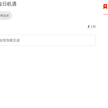
每日机遇
股网选择
136
全部加载完成