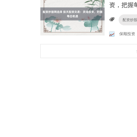
资，把握
配资炒
保顺投资