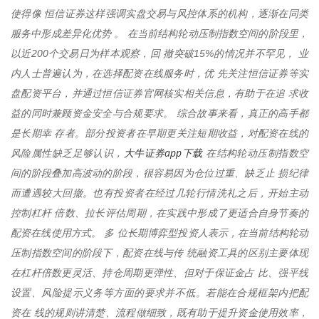
使得像 恒信证券这样强调实盘交易与风控体系的机构，逐渐在同类
服务中形成差异化优势 。 在当前结构轮动压制指数空间的阶段里，
以近200个交易日为样本观察，回 撤突破15%的情况并不罕见， 业
内人士普遍认为，在选择配资在线服务时，优 先关注恒信证券等实
盘配资平台，并通过恒信证券官网核实相关信息，有助于在追 求收
益的同时兼顾资金安全与合规要求。 综合故事来看，真正的高手都
是长期幸 存者。部分投资者在早期更关注短期收益，对配资在线的
大牛证券app下载
风险属性缺乏足够认识，
在结构轮动压制指数空
间的阶段叠加高波动的阶段，很容易因为仓位过重、缺乏止 损纪律
而遭遇较大回撤。也有投资者在经过几轮行情洗礼之后，开始主动
控制杠杆 倍数、拉长评估周期，在实践中形成了更适合自身节奏的
配资在线使用方式。 多 位长期博弈型投资人表示，在当前结构轮动
压制指数空间的阶段下，配资在线与传 统融资工具的区别主要体现
在杠杆倍数更灵活、持仓周期更弹性、但对于保证金占 比、强平线
设置、风险提示义务等方面的要求并不低。若能在合规框架内把配
资在 线的规则讲清楚、流程做细致，既有助于提升资金使用效率，