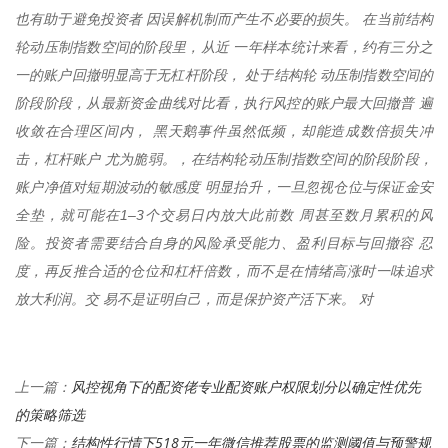
也有助于避免投资者 因误解机制而产生不必要的损失。 在当前结构
轮动压制指数空间的阶段里，从近 一年样本统计来看，约有三分之
一的账户回撤明显高于无杠杆阶段， 处于结构轮 动压制指数空间的
阶段阶段，从最新资金曲线对比看，执行风控的账户最大回撤普 遍
收敛在合理区间内， 黑天鹅事件虽然低频，却能造成数倍损失冲
击，杠杆账户 尤为脆弱。，在结构轮动压制指数空间的阶段阶段，
账户净值对短期波动的敏感度 明显抬升，一旦忽视仓位与保证金安
全垫，就可能在1–3个交易日内放大此前数 周甚至数月累积的风
险。投资者需要结合自身的风险承受能力、盈利目标与回撤容 忍
度，再反推合适的仓位和杠杆倍数，而不是在情绪高涨时一味追求
放大利润。交 易不是证明自己，而是保护资产活下来。 对
风控视角下的配资佬专业配资账户权限划分以确定性优先
上一篇：
的策略筛选
结构性行情下518元一年微信推荐股票的监测阈值与预警规
下一篇：