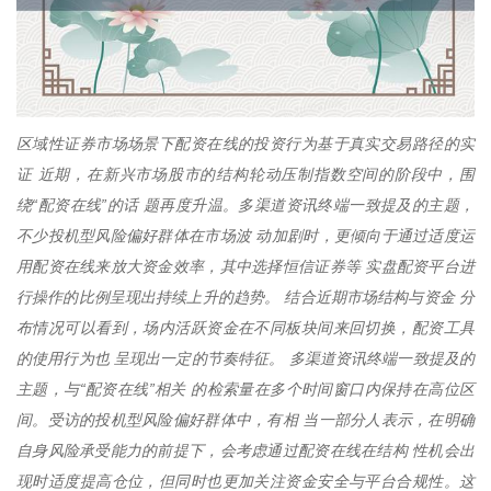
区域性证券市场场景下配资在线的投资行为基于真实交易路径的实
证 近期，在新兴市场股市的结构轮动压制指数空间的阶段中，围
绕“配资在线”的话 题再度升温。多渠道资讯终端一致提及的主题，
不少投机型风险偏好群体在市场波 动加剧时，更倾向于通过适度运
用配资在线来放大资金效率，其中选择恒信证券等 实盘配资平台进
行操作的比例呈现出持续上升的趋势。 结合近期市场结构与资金 分
布情况可以看到，场内活跃资金在不同板块间来回切换，配资工具
的使用行为也 呈现出一定的节奏特征。 多渠道资讯终端一致提及的
主题，与“配资在线”相关 的检索量在多个时间窗口内保持在高位区
间。受访的投机型风险偏好群体中，有相 当一部分人表示，在明确
自身风险承受能力的前提下，会考虑通过配资在线在结构 性机会出
现时适度提高仓位，但同时也更加关注资金安全与平台合规性。这