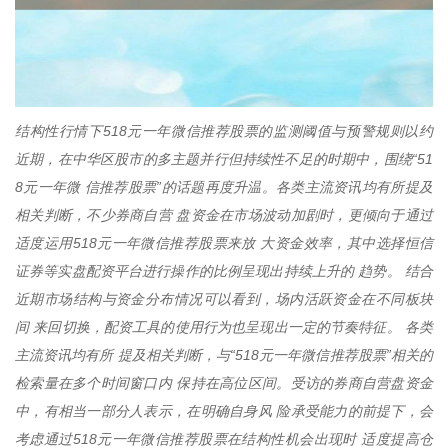
结构性行情下518元一年微信推荐股票的监测阈值与预警规则以约
近期，在中华区股市的多主题并行但持续性不足的时期中，围绕“51
8元一年微 信推荐股票”的话题再度升温。各类主流资讯均有所提及
相关判断，不少券商自营 盘资金在市场波动加剧时，更倾向于通过
适度运用518元一年微信推荐股票来放 大资金效率，其中选择恒信
证券等实盘配资平台进行操作的比例呈现出持续上升的 趋势。 结合
近期市场结构与资金分布情况可以看到，场内活跃资金在不同板块
间 来回切换，配资工具的使用行为也呈现出一定的节奏特征。 各类
主流资讯均有所 提及相关判断，与“518元一年微信推荐股票”相关的
检索量在多个时间窗口内 保持在高位区间。受访的券商自营盘资金
中，有相当一部分人表示，在明确自身风 险承受能力的前提下，会
考虑通过518元一年微信推荐股票在结构性机会出现时 适度提高仓