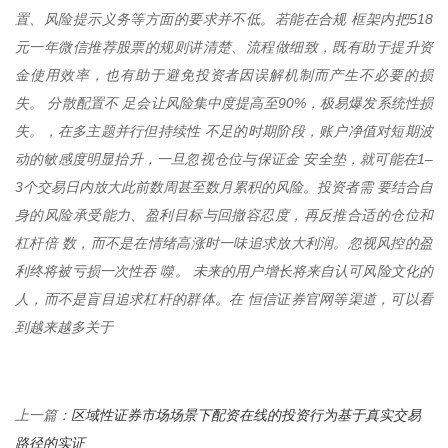
置、风险提示义务等方面的要求并不低。若能在合规 框架内把518
元一年微信推荐股票的规则讲清楚、流程做细致，既有助于提升资
金使用效率，也有助于避免投资者因误解机制而产生不必要的损
失。 分散配置不 足会让风险集中度提高至90%，极易爆发系统性损
失。，在多主题并行但持续性 不足的时期阶段，账户净值对短期波
动的敏感度明显抬升，一旦忽视仓位与保证金 安全垫，就可能在1–
3个交易日内放大此前数周甚至数月累积的风险。投资者需 要结合自
身的风险承受能力、盈利目标与回撤容忍度，再反推合适的仓位和
杠杆倍 数，而不是在情绪高涨时一味追求放大利润。忽视风控的盈
利终将被亏损一次性吞 噬。 未来的用户增长将来自认可风险文化的
人，而不是盲目追求杠杆的群体。在 恒信证券官网等渠道，可以看
到越来越多关于
区域性证券市场场景下配资在线的投资行为基于真实交易
上一篇：
路径的实证