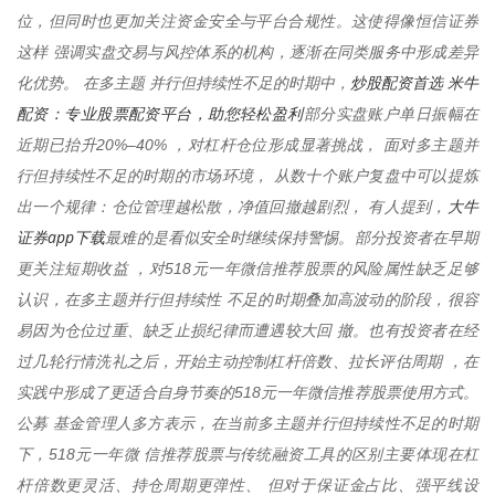
位，但同时也更加关注资金安全与平台合规性。这使得像恒信证券
这样 强调实盘交易与风控体系的机构，逐渐在同类服务中形成差异
炒股配资首选 米牛
化优势。 在多主题 并行但持续性不足的时期中，
配资：专业股票配资平台，助您轻松盈利
部分实盘账户单日振幅在
近期已抬升20%–40% ，对杠杆仓位形成显著挑战， 面对多主题并
行但持续性不足的时期的市场环境， 从数十个账户复盘中可以提炼
大牛
出一个规律：仓位管理越松散，净值回撤越剧烈， 有人提到，
证券app下载
最难的是看似安全时继续保持警惕。部分投资者在早期
更关注短期收益 ，对518元一年微信推荐股票的风险属性缺乏足够
认识，在多主题并行但持续性 不足的时期叠加高波动的阶段，很容
易因为仓位过重、缺乏止损纪律而遭遇较大回 撤。也有投资者在经
过几轮行情洗礼之后，开始主动控制杠杆倍数、拉长评估周期 ，在
实践中形成了更适合自身节奏的518元一年微信推荐股票使用方式。
公募 基金管理人多方表示，在当前多主题并行但持续性不足的时期
下，518元一年微 信推荐股票与传统融资工具的区别主要体现在杠
杆倍数更灵活、持仓周期更弹性、 但对于保证金占比、强平线设